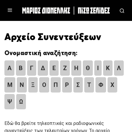
Αρχείο Συνεντεύξεων
Ονομαστική αναζήτηση:
Α
Β
Γ
Δ
Ε
Ζ
Η
Θ
Ι
Κ
Λ
Μ
Ν
Ξ
Ο
Π
Ρ
Σ
Τ
Φ
Χ
Ψ
Ω
Εδώ θα βρείτε τηλεοπτικές και ραδιοφωνικές
συνεντεύξεις των τελευταίων χρόνων. Το αρχείο