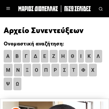
Αρχείο Συνεντεύξεων
Ονομαστική αναζήτηση:
Α
Β
Γ
Δ
Ε
Ζ
Η
Θ
Ι
Κ
Λ
Μ
Ν
Ξ
Ο
Π
Ρ
Σ
Τ
Φ
Χ
Ψ
Ω