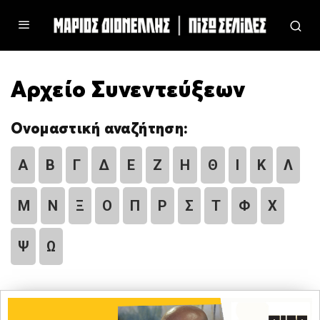
Αρχείο Συνεντεύξεων
Ονομαστική αναζήτηση:
Α
Β
Γ
Δ
Ε
Ζ
Η
Θ
Ι
Κ
Λ
Μ
Ν
Ξ
Ο
Π
Ρ
Σ
Τ
Φ
Χ
Ψ
Ω