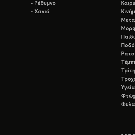
- Ρέθυμνο
Καιρ
- Χανιά
Κινή
Μετα
Μορφ
Παιδ
Ποδό
Ρατσ
Τέμπ
Τρίτη
Τροχ
Υγεία
Φτώχ
Φυλα