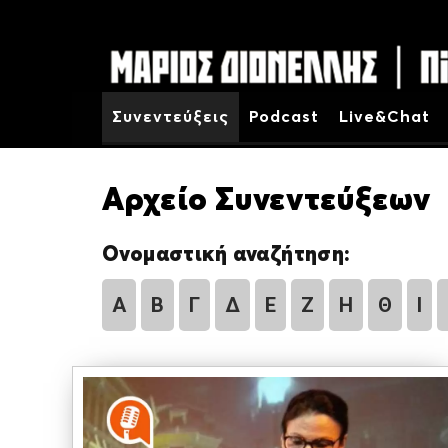
Συνεντεύξεις
Podcast
Live&Chat
Αρχείο Συνεντεύξεων
Ονομαστική αναζήτηση:
Α
Β
Γ
Δ
Ε
Ζ
Η
Θ
Ι