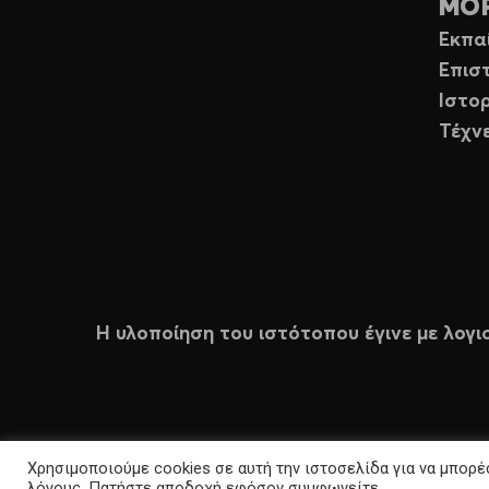
ΜΟ
Εκπα
Επισ
Ιστορ
Τέχν
Η υλοποίηση του ιστότοπου έγινε με λογι
Χρησιμοποιούμε cookies σε αυτή την ιστοσελίδα για να μπορέσ
λόγους. Πατήστε αποδοχή εφόσον συμφωνείτε.