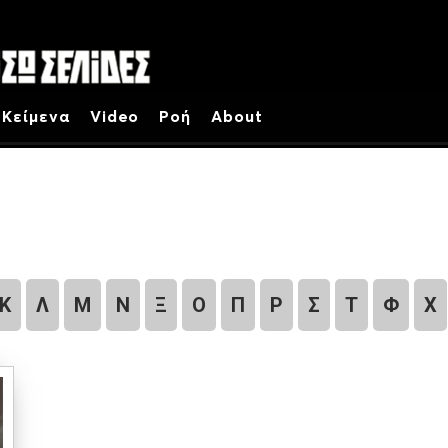
Κείμενα
Video
Ροή
About
Κ
Λ
Μ
Ν
Ξ
Ο
Π
Ρ
Σ
Τ
Φ
Χ