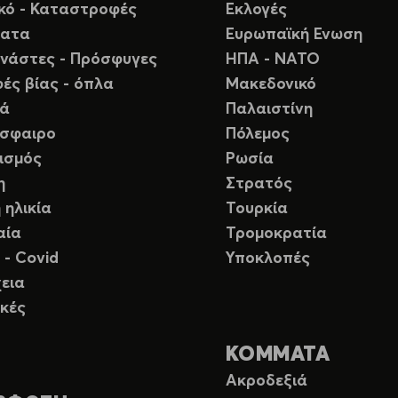
ικό - Καταστροφές
Εκλογές
ματα
Ευρωπαϊκή Ενωση
νάστες - Πρόσφυγες
ΗΠΑ - ΝΑΤΟ
ές βίας - όπλα
Μακεδονικό
ιά
Παλαιστίνη
σφαιρο
Πόλεμος
ισμός
Ρωσία
η
Στρατός
 ηλικία
Τουρκία
αία
Τρομοκρατία
 - Covid
Υποκλοπές
εια
κές
ΚΟΜΜΑΤΑ
Ακροδεξιά