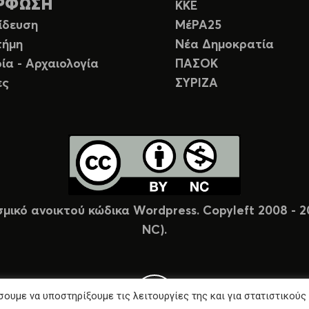
ΡΦΩΣΗ
ΚΚΕ
ίδευση
ΜέΡΑ25
τήμη
Νέα Δημοκρατία
ία - Αρχαιολογία
ΠΑΣΟΚ
ες
ΣΥΡΙΖΑ
σμικό ανοικτού κώδικα Wordpress. Copyleft 2008 -
NC).
ουμε να υποστηρίξουμε τις λειτουργίες της και για στατιστικούς