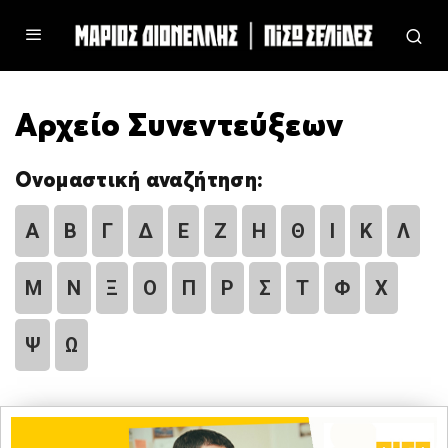
Αρχείο Συνεντεύξεων
Ονομαστική αναζήτηση:
Α
Β
Γ
Δ
Ε
Ζ
Η
Θ
Ι
Κ
Λ
Μ
Ν
Ξ
Ο
Π
Ρ
Σ
Τ
Φ
Χ
Ψ
Ω