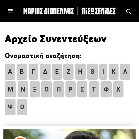
Αρχείο Συνεντεύξεων
Ονομαστική αναζήτηση:
Α
Β
Γ
Δ
Ε
Ζ
Η
Θ
Ι
Κ
Λ
Μ
Ν
Ξ
Ο
Π
Ρ
Σ
Τ
Φ
Χ
Ψ
Ω