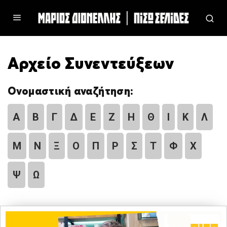
Αρχείο Συνεντεύξεων
Ονομαστική αναζήτηση:
Α
Β
Γ
Δ
Ε
Ζ
Η
Θ
Ι
Κ
Λ
Μ
Ν
Ξ
Ο
Π
Ρ
Σ
Τ
Φ
Χ
Ψ
Ω