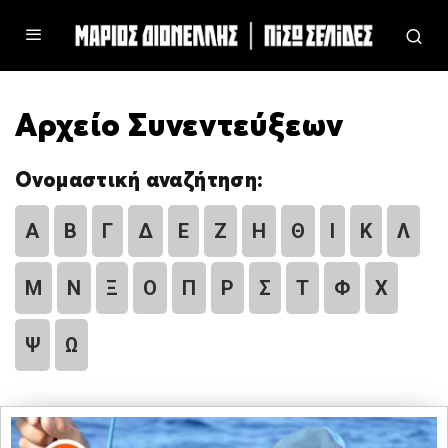
Αρχείο Συνεντεύξεων
Ονομαστική αναζήτηση:
Α
Β
Γ
Δ
Ε
Ζ
Η
Θ
Ι
Κ
Λ
Μ
Ν
Ξ
Ο
Π
Ρ
Σ
Τ
Φ
Χ
Ψ
Ω