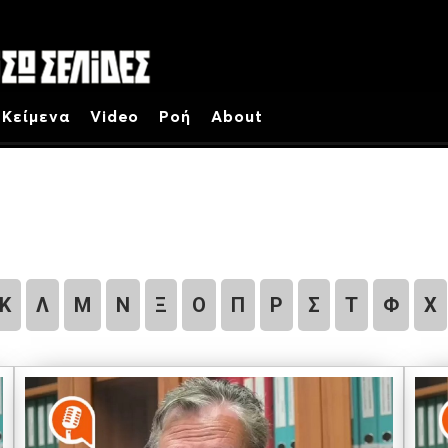
Κείμενα
Video
Ροή
About
Κ
Λ
Μ
Ν
Ξ
Ο
Π
Ρ
Σ
Τ
Φ
Χ