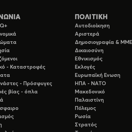
ΝΩΝΙΑ
ΠΟΛΙΤΙΚΗ
TQ+
Αυτοδιοίκηση
νομικά
Αριστερά
ιώματα
Δημοσιογραφία & ΜΜ
ησία
Δικαιοσύνη
ζόμενοι
Εθνικισμός
ικό - Καταστροφές
Εκλογές
ματα
Ευρωπαϊκή Ενωση
νάστες - Πρόσφυγες
ΗΠΑ - ΝΑΤΟ
ές βίας - όπλα
Μακεδονικό
ιά
Παλαιστίνη
σφαιρο
Πόλεμος
ισμός
Ρωσία
η
Στρατός