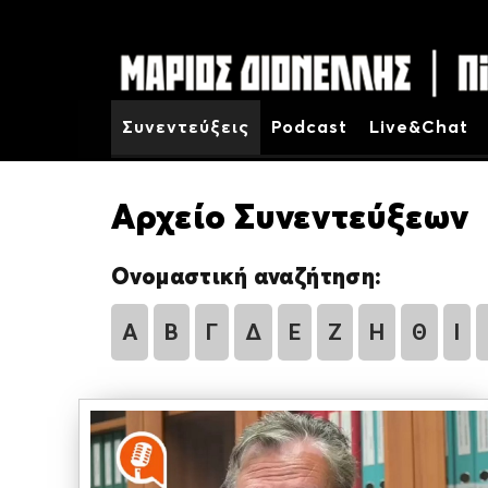
Συνεντεύξεις
Podcast
Live&Chat
Αρχείο Συνεντεύξεων
Ονομαστική αναζήτηση:
Α
Β
Γ
Δ
Ε
Ζ
Η
Θ
Ι