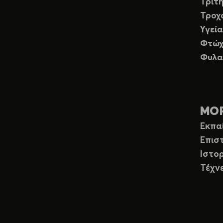
Τρίτη
Τροχ
Υγεία
Φτώχ
Φυλα
ΜΟ
Εκπα
Επισ
Ιστορ
Τέχν