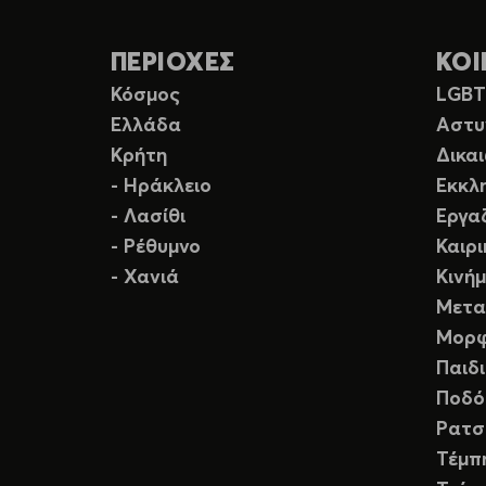
ΠΕΡΙΟΧΕΣ
ΚΟΙ
Κόσμος
LGB
Ελλάδα
Αστυ
Κρήτη
Δικα
- Ηράκλειο
Εκκλ
- Λασίθι
Εργα
- Ρέθυμνο
Καιρ
- Χανιά
Κινή
Μετα
Μορφ
Παιδ
Ποδό
Ρατσ
Τέμπ