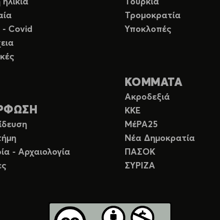
 ηλικία
Τουρκία
αία
Τρομοκρατία
 - Covid
Υποκλοπές
εια
κές
ΚΟΜΜΑΤΑ
Ακροδεξιά
ΡΦΩΣΗ
ΚΚΕ
ίδευση
ΜέΡΑ25
τήμη
Νέα Δημοκρατία
ία - Αρχαιολογία
ΠΑΣΟΚ
ες
ΣΥΡΙΖΑ