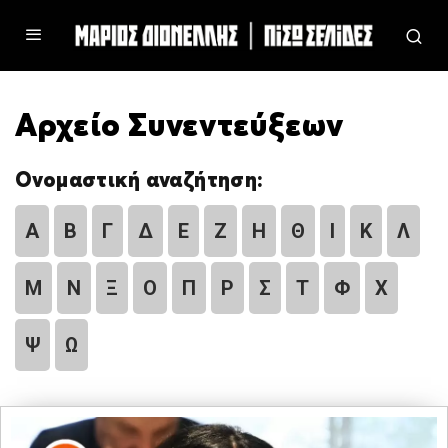
Αρχείο Συνεντεύξεων
Ονομαστική αναζήτηση:
Α
Β
Γ
Δ
Ε
Ζ
Η
Θ
Ι
Κ
Λ
Μ
Ν
Ξ
Ο
Π
Ρ
Σ
Τ
Φ
Χ
Ψ
Ω