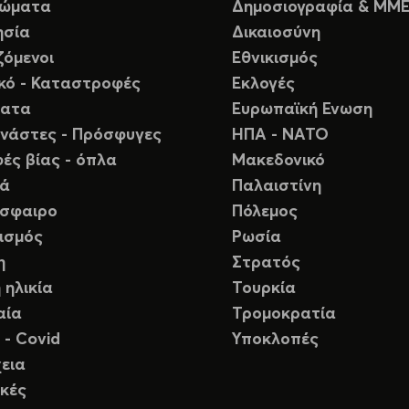
ιώματα
Δημοσιογραφία & ΜΜ
ησία
Δικαιοσύνη
ζόμενοι
Εθνικισμός
ικό - Καταστροφές
Εκλογές
ματα
Ευρωπαϊκή Ενωση
νάστες - Πρόσφυγες
ΗΠΑ - ΝΑΤΟ
ές βίας - όπλα
Μακεδονικό
ιά
Παλαιστίνη
σφαιρο
Πόλεμος
ισμός
Ρωσία
η
Στρατός
 ηλικία
Τουρκία
αία
Τρομοκρατία
 - Covid
Υποκλοπές
εια
κές