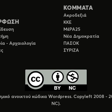
ΚΟΜΜΑΤΑ
Ακροδεξιά
ΡΦΩΣΗ
ΚΚΕ
ίδευση
ΜέΡΑ25
τήμη
Νέα Δημοκρατία
ία - Αρχαιολογία
ΠΑΣΟΚ
ες
ΣΥΡΙΖΑ
σμικό ανοικτού κώδικα Wordpress. Copyleft 2008 -
NC).