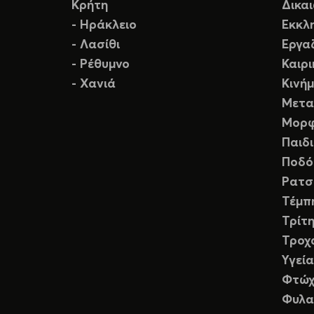
Κρήτη
Δικα
- Ηράκλειο
Εκκλ
- Λασίθι
Εργα
- Ρέθυμνο
Καιρ
- Χανιά
Κινή
Μετα
Μορφ
Παιδ
Ποδό
Ρατσ
Τέμπ
Τρίτη
Τροχ
Υγεία
Φτώχ
Φυλα