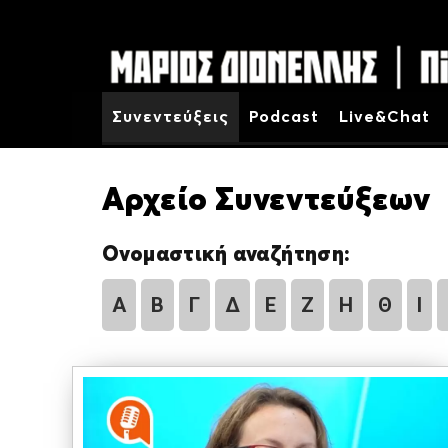
Συνεντεύξεις
Podcast
Live&Chat
Αρχείο Συνεντεύξεων
Ονομαστική αναζήτηση:
Α
Β
Γ
Δ
Ε
Ζ
Η
Θ
Ι