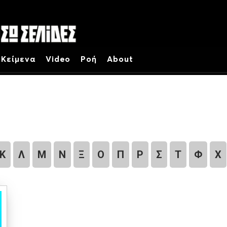
Κείμενα
Video
Ροή
About
Κ
Λ
Μ
Ν
Ξ
Ο
Π
Ρ
Σ
Τ
Φ
Χ