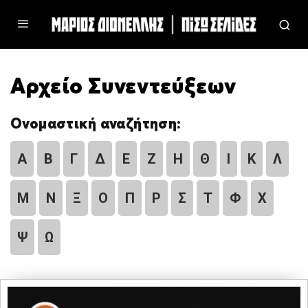
Αρχείο Συνεντεύξεων
Ονομαστική αναζήτηση:
Α
Β
Γ
Δ
Ε
Ζ
Η
Θ
Ι
Κ
Λ
Μ
Ν
Ξ
Ο
Π
Ρ
Σ
Τ
Φ
Χ
Ψ
Ω