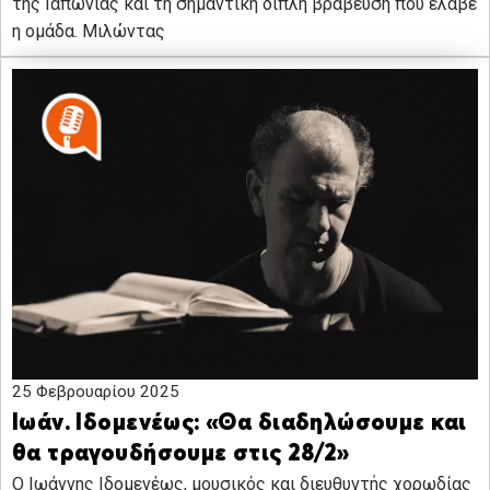
της Ιαπωνίας και τη σημαντική διπλή βράβευση που έλαβε
η ομάδα. Μιλώντας
25 Φεβρουαρίου 2025
Ιωάν. Ιδομενέως: «Θα διαδηλώσουμε και
θα τραγουδήσουμε στις 28/2»
Ο Ιωάννης Ιδομενέως, μουσικός και διευθυντής χορωδίας