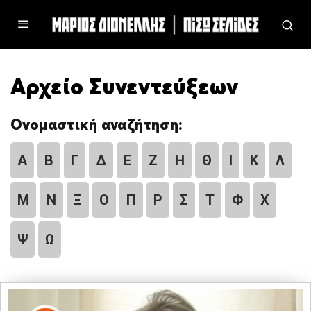
Αρχείο Συνεντεύξεων
Ονομαστική αναζήτηση:
Α
Β
Γ
Δ
Ε
Ζ
Η
Θ
Ι
Κ
Λ
Μ
Ν
Ξ
Ο
Π
Ρ
Σ
Τ
Φ
Χ
Ψ
Ω