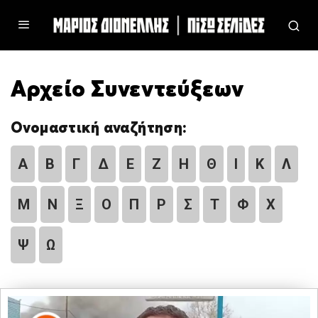
Αρχείο Συνεντεύξεων
Ονομαστική αναζήτηση:
Α
Β
Γ
Δ
Ε
Ζ
Η
Θ
Ι
Κ
Λ
Μ
Ν
Ξ
Ο
Π
Ρ
Σ
Τ
Φ
Χ
Ψ
Ω