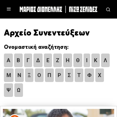
Αρχείο Συνεντεύξεων
Ονομαστική αναζήτηση:
Α
Β
Γ
Δ
Ε
Ζ
Η
Θ
Ι
Κ
Λ
Μ
Ν
Ξ
Ο
Π
Ρ
Σ
Τ
Φ
Χ
Ψ
Ω