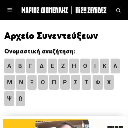
Αρχείο Συνεντεύξεων
Ονομαστική αναζήτηση:
Α
Β
Γ
Δ
Ε
Ζ
Η
Θ
Ι
Κ
Λ
Μ
Ν
Ξ
Ο
Π
Ρ
Σ
Τ
Φ
Χ
Ψ
Ω