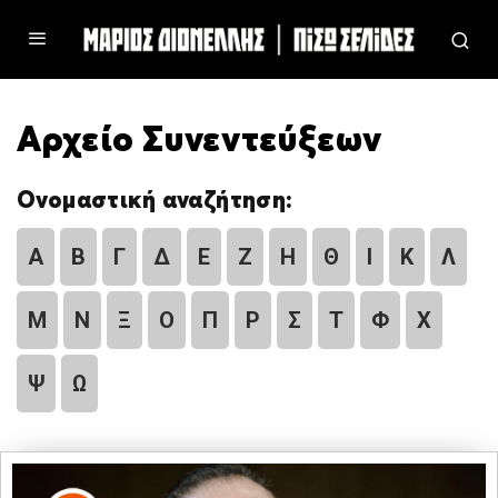
Αρχείο Συνεντεύξεων
Ονομαστική αναζήτηση:
Α
Β
Γ
Δ
Ε
Ζ
Η
Θ
Ι
Κ
Λ
Μ
Ν
Ξ
Ο
Π
Ρ
Σ
Τ
Φ
Χ
Ψ
Ω