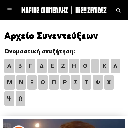
Αρχείο Συνεντεύξεων
Ονομαστική αναζήτηση:
Α
Β
Γ
Δ
Ε
Ζ
Η
Θ
Ι
Κ
Λ
Μ
Ν
Ξ
Ο
Π
Ρ
Σ
Τ
Φ
Χ
Ψ
Ω