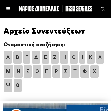
Αρχείο Συνεντεύξεων
Ονομαστική αναζήτηση:
Α
Β
Γ
Δ
Ε
Ζ
Η
Θ
Ι
Κ
Λ
Μ
Ν
Ξ
Ο
Π
Ρ
Σ
Τ
Φ
Χ
Ψ
Ω