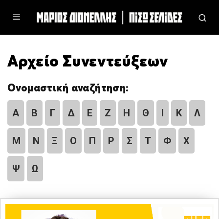
Αρχείο Συνεντεύξεων
Ονομαστική αναζήτηση:
Α
Β
Γ
Δ
Ε
Ζ
Η
Θ
Ι
Κ
Λ
Μ
Ν
Ξ
Ο
Π
Ρ
Σ
Τ
Φ
Χ
Ψ
Ω