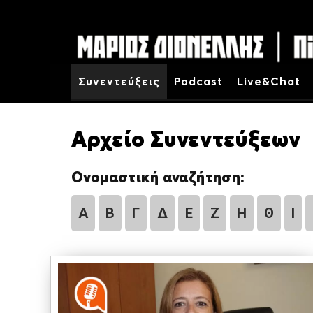
Συνεντεύξεις
Podcast
Live&Chat
Αρχείο Συνεντεύξεων
Ονομαστική αναζήτηση:
Α
Β
Γ
Δ
Ε
Ζ
Η
Θ
Ι