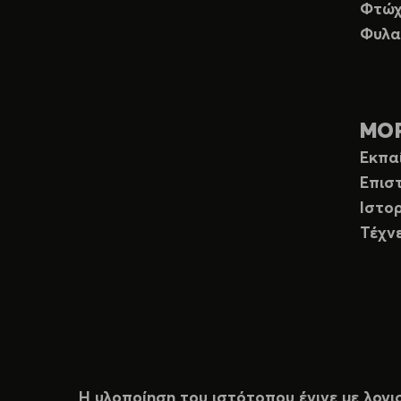
Φτώχ
Φυλα
ΜΟ
Εκπα
Επισ
Ιστορ
Τέχν
Η υλοποίηση του ιστότοπου έγινε με λογι