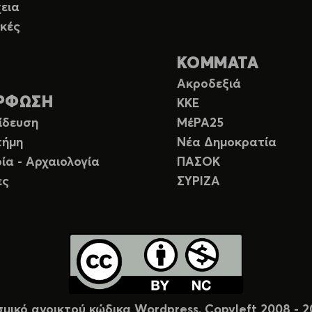
εια
κές
ΚΟΜΜΑΤΑ
Ακροδεξιά
ΡΦΩΣΗ
ΚΚΕ
ίδευση
ΜέΡΑ25
τήμη
Νέα Δημοκρατία
ία - Αρχαιολογία
ΠΑΣΟΚ
ες
ΣΥΡΙΖΑ
σμικό ανοικτού κώδικα Wordpress. Copyleft 2008 -