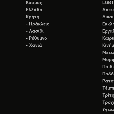
Κόσμος
LGB
Ελλάδα
Αστυ
Κρήτη
Δικα
- Ηράκλειο
Εκκλ
- Λασίθι
Εργα
- Ρέθυμνο
Καιρ
- Χανιά
Κινή
Μετα
Μορφ
Παιδ
Ποδό
Ρατσ
Τέμπ
Τρίτη
Τροχ
Υγεία