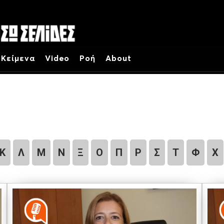
Κείμενα
Video
Ροή
About
Κ
Λ
Μ
Ν
Ξ
Ο
Π
Ρ
Σ
Τ
Φ
Χ