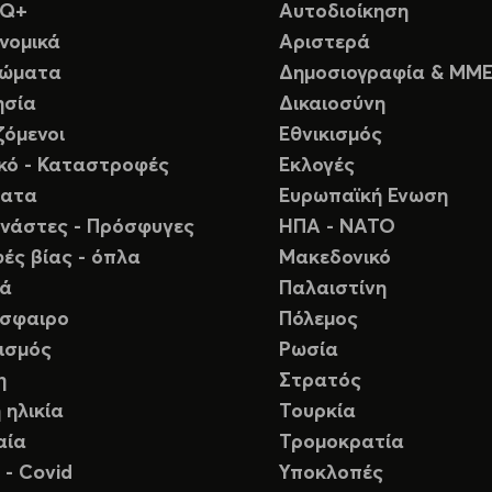
TQ+
Αυτοδιοίκηση
νομικά
Αριστερά
ιώματα
Δημοσιογραφία & ΜΜ
ησία
Δικαιοσύνη
ζόμενοι
Εθνικισμός
ικό - Καταστροφές
Εκλογές
ματα
Ευρωπαϊκή Ενωση
νάστες - Πρόσφυγες
ΗΠΑ - ΝΑΤΟ
ές βίας - όπλα
Μακεδονικό
ιά
Παλαιστίνη
σφαιρο
Πόλεμος
ισμός
Ρωσία
η
Στρατός
 ηλικία
Τουρκία
αία
Τρομοκρατία
 - Covid
Υποκλοπές