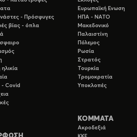
ικό - Καταστροφές
Εκλογές
ματα
Ευρωπαϊκή Ενωση
νάστες - Πρόσφυγες
ΗΠΑ - ΝΑΤΟ
ές βίας - όπλα
Μακεδονικό
ιά
Παλαιστίνη
σφαιρο
Πόλεμος
ισμός
Ρωσία
η
Στρατός
 ηλικία
Τουρκία
αία
Τρομοκρατία
 - Covid
Υποκλοπές
εια
κές
ΚΟΜΜΑΤΑ
Ακροδεξιά
ΡΦΩΣΗ
ΚΚΕ