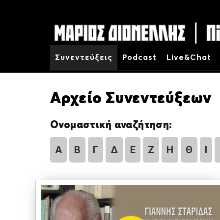
Συνεντεύξεις
Podcast
Live&Chat
Αρχείο Συνεντεύξεων
Ονομαστική αναζήτηση:
Α
Β
Γ
Δ
Ε
Ζ
Η
Θ
Ι