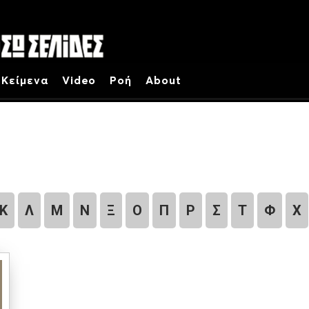
Κείμενα
Video
Ροή
About
Κ
Λ
Μ
Ν
Ξ
Ο
Π
Ρ
Σ
Τ
Φ
Χ