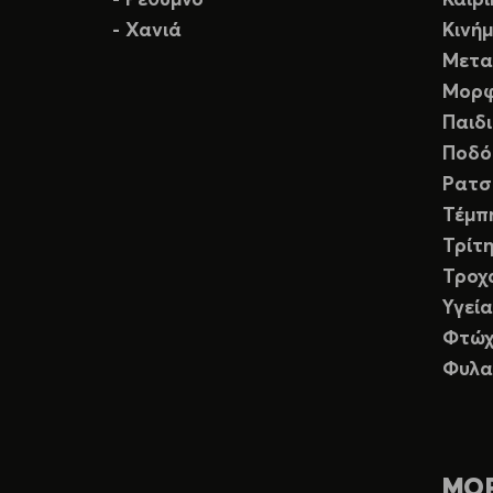
- Ρέθυμνο
Καιρ
- Χανιά
Κινή
Μετα
Μορφ
Παιδ
Ποδό
Ρατσ
Τέμπ
Τρίτη
Τροχ
Υγεία
Φτώχ
Φυλα
ΜΟ