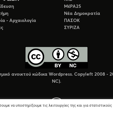
ίδευση
ΜέΡΑ25
τήμη
Νέα Δημοκρατία
ία - Αρχαιολογία
ΠΑΣΟΚ
ες
ΣΥΡΙΖΑ
σμικό ανοικτού κώδικα Wordpress. Copyleft 2008 -
NC).
ουμε να υποστηρίξουμε τις λειτουργίες της και για στατιστικούς