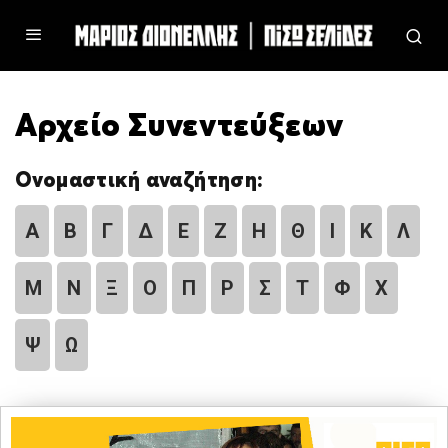
Αρχείο Συνεντεύξεων
Ονομαστική αναζήτηση:
Α
Β
Γ
Δ
Ε
Ζ
Η
Θ
Ι
Κ
Λ
Μ
Ν
Ξ
Ο
Π
Ρ
Σ
Τ
Φ
Χ
Ψ
Ω