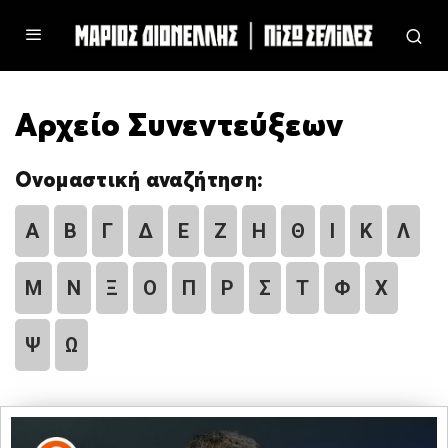
Αρχείο Συνεντεύξεων
Ονομαστική αναζήτηση:
Α
Β
Γ
Δ
Ε
Ζ
Η
Θ
Ι
Κ
Λ
Μ
Ν
Ξ
Ο
Π
Ρ
Σ
Τ
Φ
Χ
Ψ
Ω