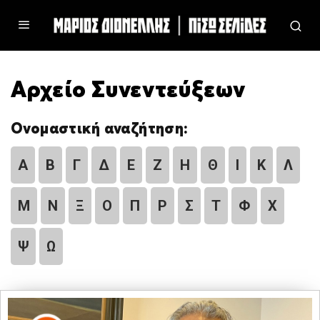
Αρχείο Συνεντεύξεων
Ονομαστική αναζήτηση:
Α
Β
Γ
Δ
Ε
Ζ
Η
Θ
Ι
Κ
Λ
Μ
Ν
Ξ
Ο
Π
Ρ
Σ
Τ
Φ
Χ
Ψ
Ω