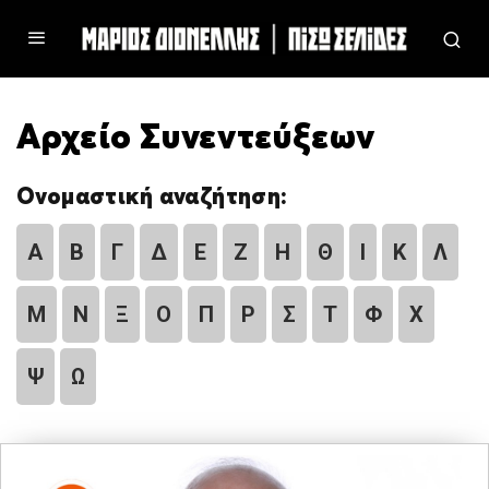
Αρχείο Συνεντεύξεων
Ονομαστική αναζήτηση:
Α
Β
Γ
Δ
Ε
Ζ
Η
Θ
Ι
Κ
Λ
Μ
Ν
Ξ
Ο
Π
Ρ
Σ
Τ
Φ
Χ
Ψ
Ω