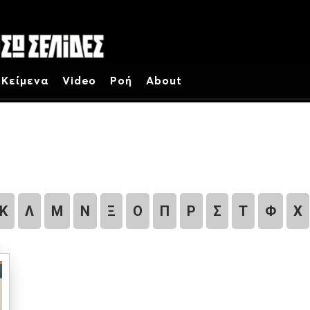
Κείμενα
Video
Ροή
About
Κ
Λ
Μ
Ν
Ξ
Ο
Π
Ρ
Σ
Τ
Φ
Χ