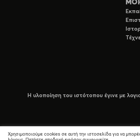
ΜΟ
Εκπα
Επισ
Ιστορ
Τέχν
Η υλοποίηση του ιστότοπου έγινε με λογι
Χρησιμοποιούμε cookies σε αυτή την ιστοσελίδα για να μπορέσ
λόγους. Πατήστε αποδοχή εφόσον συμφωνείτε.