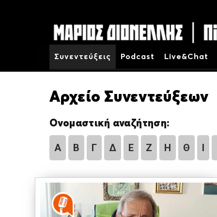
Συνεντεύξεις
Podcast
Live&Chat
Αρχείο Συνεντεύξεων
Ονομαστική αναζήτηση:
Α
Β
Γ
Δ
Ε
Ζ
Η
Θ
Ι