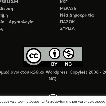
ΡΦΩΣΗ
ΚΚΕ
ίδευση
ΜέΡΑ25
τήμη
Νέα Δημοκρατία
ία - Αρχαιολογία
ΠΑΣΟΚ
ες
ΣΥΡΙΖΑ
σμικό ανοικτού κώδικα Wordpress. Copyleft 2008 -
NC).
ουμε να υποστηρίξουμε τις λειτουργίες της και για στατιστικούς