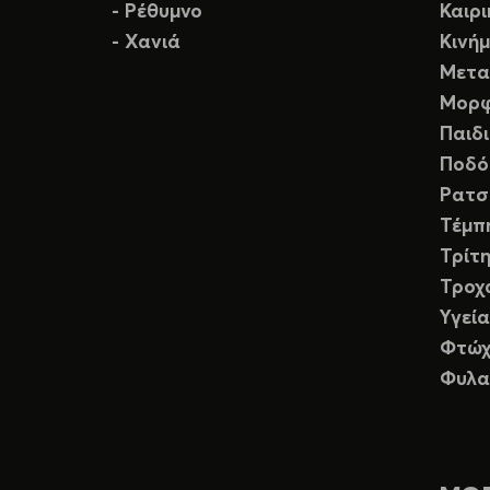
- Ρέθυμνο
Καιρ
- Χανιά
Κινή
Μετα
Μορφ
Παιδ
Ποδό
Ρατσ
Τέμπ
Τρίτη
Τροχ
Υγεία
Φτώχ
Φυλα