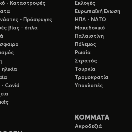
ικό - Καταστροφές
Εκλογές
ματα
Ευρωπαϊκή Ενωση
νάστες - Πρόσφυγες
ΗΠΑ - ΝΑΤΟ
ές βίας - όπλα
Μακεδονικό
ιά
Παλαιστίνη
σφαιρο
Πόλεμος
ισμός
Ρωσία
η
Στρατός
 ηλικία
Τουρκία
αία
Τρομοκρατία
 - Covid
Υποκλοπές
εια
κές
ΚΟΜΜΑΤΑ
Ακροδεξιά