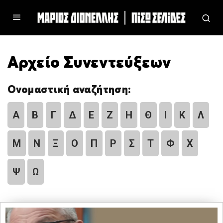
Αρχείο Συνεντεύξεων
Ονομαστική αναζήτηση:
Α
Β
Γ
Δ
Ε
Ζ
Η
Θ
Ι
Κ
Λ
Μ
Ν
Ξ
Ο
Π
Ρ
Σ
Τ
Φ
Χ
Ψ
Ω