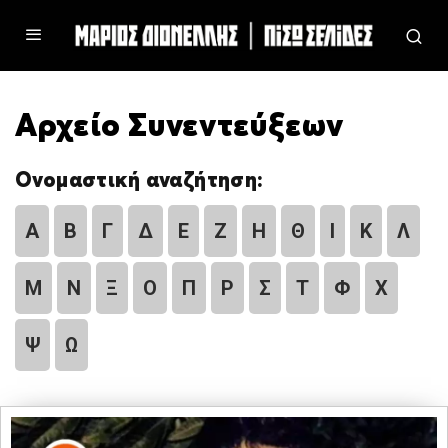
Αρχείο Συνεντεύξεων
Ονομαστική αναζήτηση:
Α
Β
Γ
Δ
Ε
Ζ
Η
Θ
Ι
Κ
Λ
Μ
Ν
Ξ
Ο
Π
Ρ
Σ
Τ
Φ
Χ
Ψ
Ω