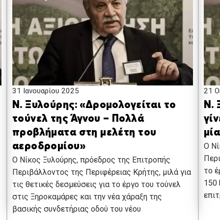
31 Ιανουαρίου 2025
21 Ο
Ν. Ξυλούρης: «Δρομολογείται το
Ν. 
τούνελ της Άγνου – Πολλά
γίν
προβλήματα στη μελέτη του
μί
αεροδρομίου»
Ο Νί
Περι
Ο Νίκος Ξυλούρης, πρόεδρος της Επιτροπής
το έ
Περιβάλλοντος της Περιφέρειας Κρήτης, μιλά για
150 
τις θετικές δεσμεύσεις για το έργο του τούνελ
επιτ
στις Ξηροκαμάρες και την νέα χάραξη της
βασικής συνδετήριας οδού του νέου