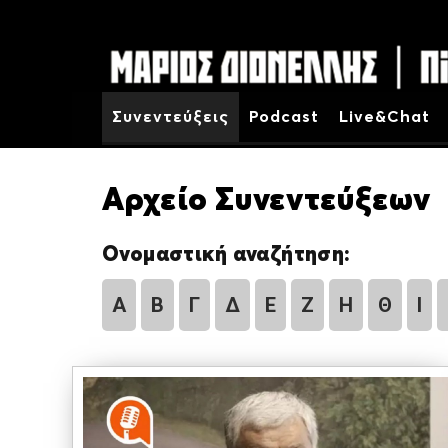
Συνεντεύξεις
Podcast
Live&Chat
Αρχείο Συνεντεύξεων
Ονομαστική αναζήτηση:
Α
Β
Γ
Δ
Ε
Ζ
Η
Θ
Ι