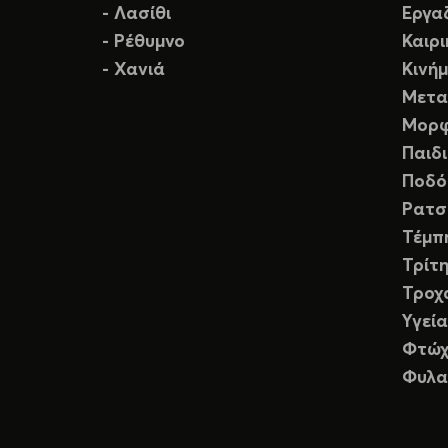
- Λασίθι
Εργα
- Ρέθυμνο
Καιρ
- Χανιά
Κινή
Μετα
Μορφ
Παιδ
Ποδό
Ρατσ
Τέμπ
Τρίτη
Τροχ
Υγεία
Φτώχ
Φυλα