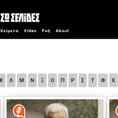
Κείμενα
Video
Ροή
About
Κ
Λ
Μ
Ν
Ξ
Ο
Π
Ρ
Σ
Τ
Φ
Χ