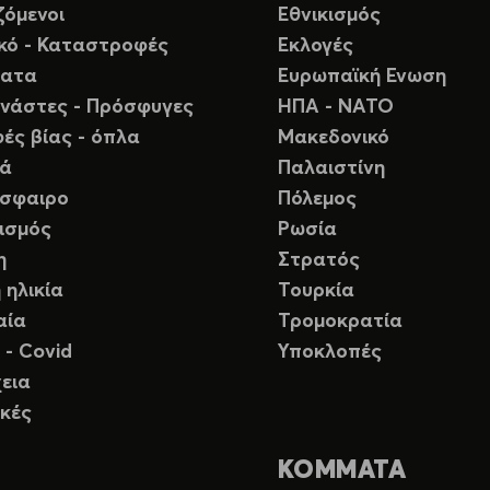
ζόμενοι
Εθνικισμός
ικό - Καταστροφές
Εκλογές
ματα
Ευρωπαϊκή Ενωση
νάστες - Πρόσφυγες
ΗΠΑ - ΝΑΤΟ
ές βίας - όπλα
Μακεδονικό
ιά
Παλαιστίνη
σφαιρο
Πόλεμος
ισμός
Ρωσία
η
Στρατός
 ηλικία
Τουρκία
αία
Τρομοκρατία
 - Covid
Υποκλοπές
εια
κές
ΚΟΜΜΑΤΑ