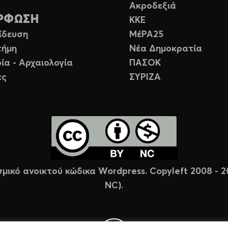
Ακροδεξιά
ΡΦΩΣΗ
ΚΚΕ
ίδευση
ΜέΡΑ25
τήμη
Νέα Δημοκρατία
ία - Αρχαιολογία
ΠΑΣΟΚ
ες
ΣΥΡΙΖΑ
σμικό ανοικτού κώδικα Wordpress. Copyleft 2008 -
NC).