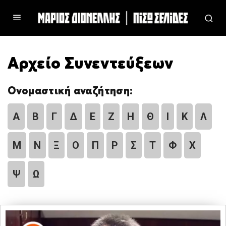
Αρχείο Συνεντεύξεων
Ονομαστική αναζήτηση:
Α
Β
Γ
Δ
Ε
Ζ
Η
Θ
Ι
Κ
Λ
Μ
Ν
Ξ
Ο
Π
Ρ
Σ
Τ
Φ
Χ
Ψ
Ω