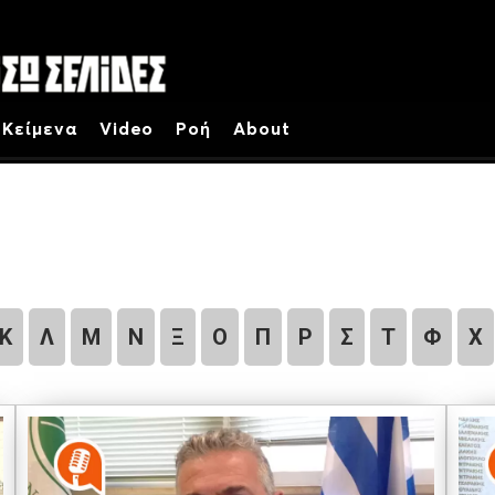
Κείμενα
Video
Ροή
About
Κ
Λ
Μ
Ν
Ξ
Ο
Π
Ρ
Σ
Τ
Φ
Χ