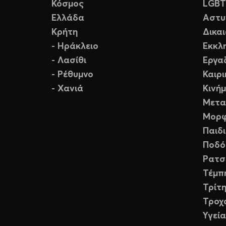
Κόσμος
LGB
Ελλάδα
Αστυ
Κρήτη
Δικα
- Ηράκλειο
Εκκλ
- Λασίθι
Εργα
- Ρέθυμνο
Καιρ
- Χανιά
Κινή
Μετα
Μορφ
Παιδ
Ποδό
Ρατσ
Τέμπ
Τρίτη
Τροχ
Υγεία