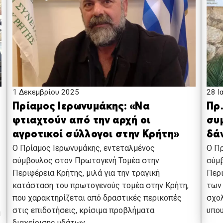
1 Δεκεμβρίου 2025
28 Ι
Πρίαμος Ιερωνυμάκης: «Να
Πρ
φτιαχτούν από την αρχή οι
συμ
αγροτικοί σύλλογοι στην Κρήτη»
δά
Ο Πρίαμος Ιερωνυμάκης, εντεταλμένος
Ο Πρ
σύμβουλος στον Πρωτογενή Τομέα στην
σύμβ
Περιφέρεια Κρήτης, μιλά για την τραγική
Περι
κατάσταση του πρωτογενούς τομέα στην Κρήτη,
των
που χαρακτηρίζεται από δραστικές περικοπές
σχολ
στις επιδοτήσεις, κρίσιμα προβλήματα
υπου
η
διαχείρισης υδάτων