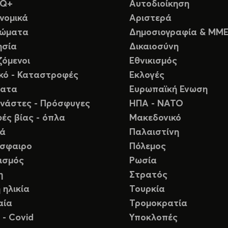
TQ+
Αυτοδιοίκηση
νομικά
Αριστερά
ιώματα
Δημοσιογραφία & ΜΜ
ησία
Δικαιοσύνη
ζόμενοι
Εθνικισμός
ικό - Καταστροφές
Εκλογές
ματα
Ευρωπαϊκή Ενωση
νάστες - Πρόσφυγες
ΗΠΑ - ΝΑΤΟ
ές βίας - όπλα
Μακεδονικό
ιά
Παλαιστίνη
σφαιρο
Πόλεμος
ισμός
Ρωσία
η
Στρατός
 ηλικία
Τουρκία
αία
Τρομοκρατία
 - Covid
Υποκλοπές