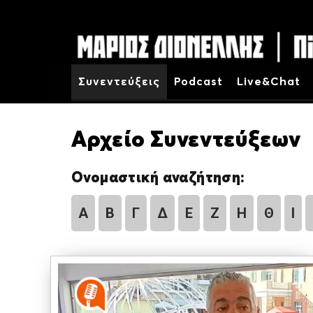
Συνεντεύξεις
Podcast
Live&Chat
Αρχείο Συνεντεύξεων
Ονομαστική αναζήτηση:
Α
Β
Γ
Δ
Ε
Ζ
Η
Θ
Ι