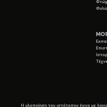
Φτώχ
Φυλα
ΜΟ
Εκπα
Επισ
Ιστορ
Τέχν
Η υλοποίηση του ιστότοπου έγινε με λογι