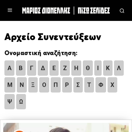
Αρχείο Συνεντεύξεων
Ονομαστική αναζήτηση:
Α
Β
Γ
Δ
Ε
Ζ
Η
Θ
Ι
Κ
Λ
Μ
Ν
Ξ
Ο
Π
Ρ
Σ
Τ
Φ
Χ
Ψ
Ω