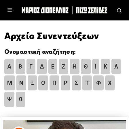
Αρχείο Συνεντεύξεων
Ονομαστική αναζήτηση:
Α
Β
Γ
Δ
Ε
Ζ
Η
Θ
Ι
Κ
Λ
Μ
Ν
Ξ
Ο
Π
Ρ
Σ
Τ
Φ
Χ
Ψ
Ω