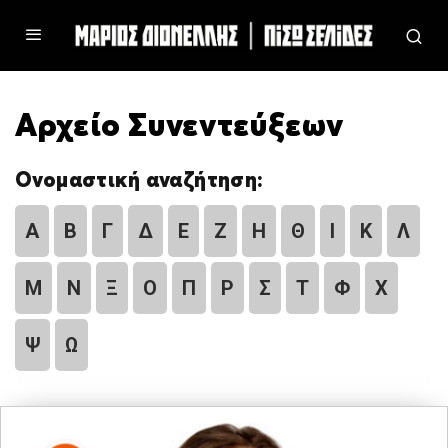
Αρχείο Συνεντεύξεων
Ονομαστική αναζήτηση:
Α
Β
Γ
Δ
Ε
Ζ
Η
Θ
Ι
Κ
Λ
Μ
Ν
Ξ
Ο
Π
Ρ
Σ
Τ
Φ
Χ
Ψ
Ω