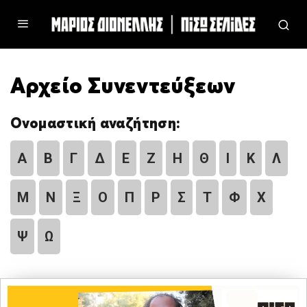
Αρχείο Συνεντεύξεων
Ονομαστική αναζήτηση:
Α
Β
Γ
Δ
Ε
Ζ
Η
Θ
Ι
Κ
Λ
Μ
Ν
Ξ
Ο
Π
Ρ
Σ
Τ
Φ
Χ
Ψ
Ω