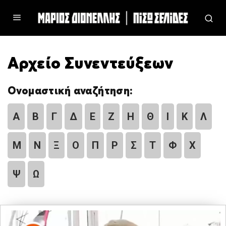
Αρχείο Συνεντεύξεων
Ονομαστική αναζήτηση:
Α
Β
Γ
Δ
Ε
Ζ
Η
Θ
Ι
Κ
Λ
Μ
Ν
Ξ
Ο
Π
Ρ
Σ
Τ
Φ
Χ
Ψ
Ω