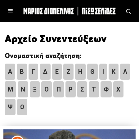
Αρχείο Συνεντεύξεων
Ονομαστική αναζήτηση:
Α
Β
Γ
Δ
Ε
Ζ
Η
Θ
Ι
Κ
Λ
Μ
Ν
Ξ
Ο
Π
Ρ
Σ
Τ
Φ
Χ
Ψ
Ω