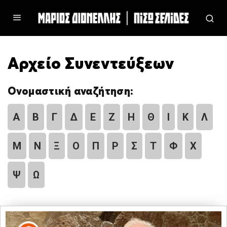
Αρχείο Συνεντεύξεων
Ονομαστική αναζήτηση:
Α
Β
Γ
Δ
Ε
Ζ
Η
Θ
Ι
Κ
Λ
Μ
Ν
Ξ
Ο
Π
Ρ
Σ
Τ
Φ
Χ
Ψ
Ω