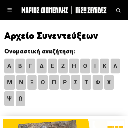
Αρχείο Συνεντεύξεων
Ονομαστική αναζήτηση:
Α
Β
Γ
Δ
Ε
Ζ
Η
Θ
Ι
Κ
Λ
Μ
Ν
Ξ
Ο
Π
Ρ
Σ
Τ
Φ
Χ
Ψ
Ω