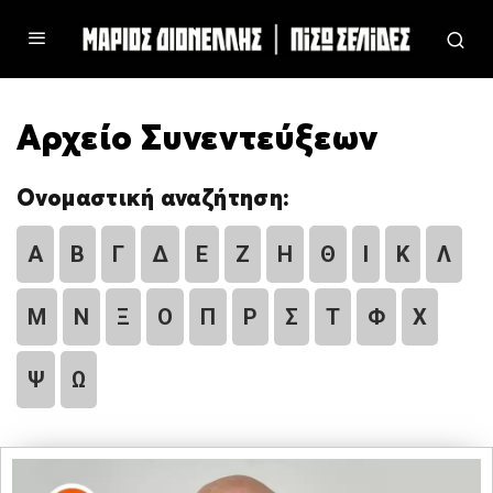
Αρχείο Συνεντεύξεων
Ονομαστική αναζήτηση:
Α
Β
Γ
Δ
Ε
Ζ
Η
Θ
Ι
Κ
Λ
Μ
Ν
Ξ
Ο
Π
Ρ
Σ
Τ
Φ
Χ
Ψ
Ω