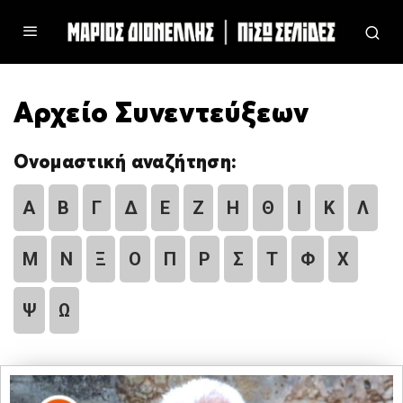
Αρχείο Συνεντεύξεων
Ονομαστική αναζήτηση:
Α
Β
Γ
Δ
Ε
Ζ
Η
Θ
Ι
Κ
Λ
Μ
Ν
Ξ
Ο
Π
Ρ
Σ
Τ
Φ
Χ
Ψ
Ω