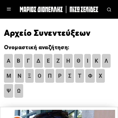
Αρχείο Συνεντεύξεων
Ονομαστική αναζήτηση:
Α
Β
Γ
Δ
Ε
Ζ
Η
Θ
Ι
Κ
Λ
Μ
Ν
Ξ
Ο
Π
Ρ
Σ
Τ
Φ
Χ
Ψ
Ω