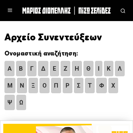
Αρχείο Συνεντεύξεων
Ονομαστική αναζήτηση:
Α
Β
Γ
Δ
Ε
Ζ
Η
Θ
Ι
Κ
Λ
Μ
Ν
Ξ
Ο
Π
Ρ
Σ
Τ
Φ
Χ
Ψ
Ω