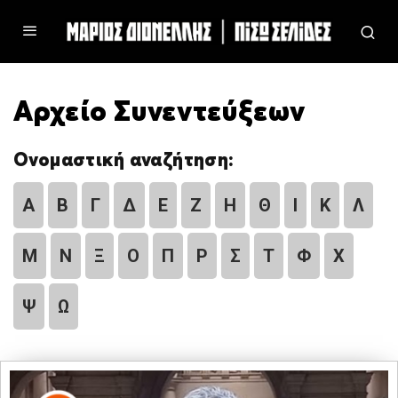
Αρχείο Συνεντεύξεων
Ονομαστική αναζήτηση:
Α
Β
Γ
Δ
Ε
Ζ
Η
Θ
Ι
Κ
Λ
Μ
Ν
Ξ
Ο
Π
Ρ
Σ
Τ
Φ
Χ
Ψ
Ω