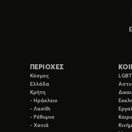
ΠΕΡΙΟΧΕΣ
ΚΟΙ
Κόσμος
LGB
Ελλάδα
Αστυ
Κρήτη
Δικα
- Ηράκλειο
Εκκλ
- Λασίθι
Εργα
- Ρέθυμνο
Καιρ
- Χανιά
Κινή