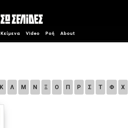
Κείμενα
Video
Ροή
About
Κ
Λ
Μ
Ν
Ξ
Ο
Π
Ρ
Σ
Τ
Φ
Χ