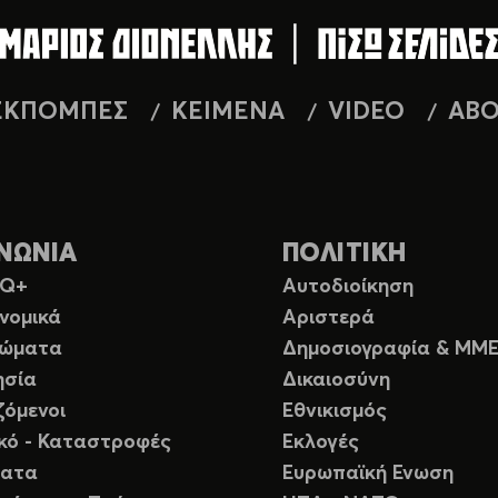
ΕΚΠΟΜΠΕΣ
ΚΕΙΜΕΝΑ
VIDEO
AB
ΝΩΝΙΑ
ΠΟΛΙΤΙΚΗ
TQ+
Αυτοδιοίκηση
νομικά
Αριστερά
ιώματα
Δημοσιογραφία & ΜΜ
ησία
Δικαιοσύνη
ζόμενοι
Εθνικισμός
ικό - Καταστροφές
Εκλογές
ματα
Ευρωπαϊκή Ενωση