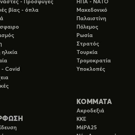
νάστες - Πρόσφυγες
ΗΠΑ - ΝΑΤΟ
ές βίας - όπλα
Μακεδονικό
ιά
Παλαιστίνη
σφαιρο
Πόλεμος
ισμός
Ρωσία
η
Στρατός
 ηλικία
Τουρκία
αία
Τρομοκρατία
 - Covid
Υποκλοπές
εια
κές
ΚΟΜΜΑΤΑ
Ακροδεξιά
ΡΦΩΣΗ
ΚΚΕ
ίδευση
ΜέΡΑ25