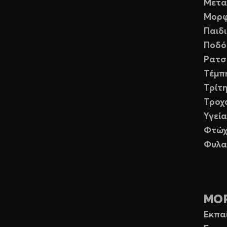
Μετα
Μορφ
Παιδ
Ποδό
Ρατσ
Τέμπ
Τρίτη
Τροχ
Υγεία
Φτώχ
Φυλα
ΜΟ
Εκπα