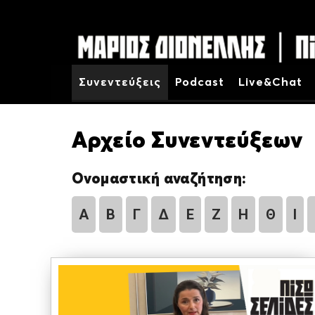
Συνεντεύξεις
Podcast
Live&Chat
Αρχείο Συνεντεύξεων
Ονομαστική αναζήτηση:
Α
Β
Γ
Δ
Ε
Ζ
Η
Θ
Ι