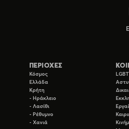
ΠΕΡΙΟΧΕΣ
ΚΟΙ
Κόσμος
LGB
Ελλάδα
Αστυ
Κρήτη
Δικα
- Ηράκλειο
Εκκλ
- Λασίθι
Εργα
- Ρέθυμνο
Καιρ
- Χανιά
Κινή