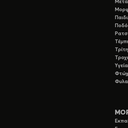
Μετα
Μορφ
Παιδ
Ποδό
Ρατσ
Τέμπ
Τρίτη
Τροχ
Υγεία
Φτώχ
Φυλα
ΜΟ
Εκπα