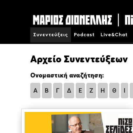
Συνεντεύξεις
Podcast
Live&Chat
Αρχείο Συνεντεύξεων
Ονομαστική αναζήτηση:
Α
Β
Γ
Δ
Ε
Ζ
Η
Θ
Ι