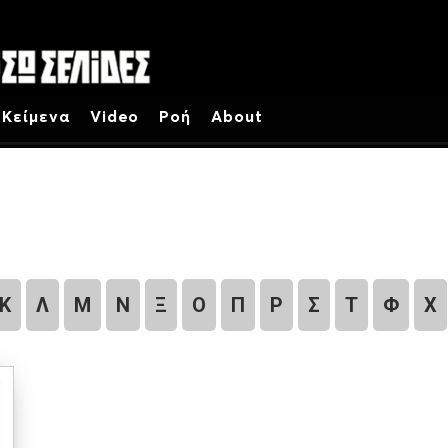
Κείμενα
Video
Ροή
About
Κ
Λ
Μ
Ν
Ξ
Ο
Π
Ρ
Σ
Τ
Φ
Χ