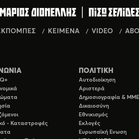
ΕΚΠΟΜΠΕΣ
ΚΕΙΜΕΝΑ
VIDEO
AB
ΝΩΝΙΑ
ΠΟΛΙΤΙΚΗ
TQ+
Αυτοδιοίκηση
νομικά
Αριστερά
ιώματα
Δημοσιογραφία & ΜΜ
ησία
Δικαιοσύνη
ζόμενοι
Εθνικισμός
ικό - Καταστροφές
Εκλογές
ματα
Ευρωπαϊκή Ενωση