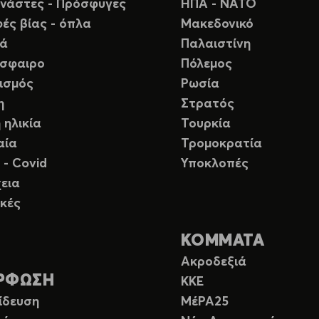
νάστες - Πρόσφυγες
ΗΠΑ - ΝΑΤΟ
ές βίας - όπλα
Μακεδονικό
ιά
Παλαιστίνη
σφαιρο
Πόλεμος
ισμός
Ρωσία
η
Στρατός
 ηλικία
Τουρκία
αία
Τρομοκρατία
 - Covid
Υποκλοπές
εια
κές
ΚΟΜΜΑΤΑ
Ακροδεξιά
ΡΦΩΣΗ
ΚΚΕ
ίδευση
ΜέΡΑ25