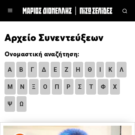
Αρχείο Συνεντεύξεων
Ονομαστική αναζήτηση:
Α
Β
Γ
Δ
Ε
Ζ
Η
Θ
Ι
Κ
Λ
Μ
Ν
Ξ
Ο
Π
Ρ
Σ
Τ
Φ
Χ
Ψ
Ω