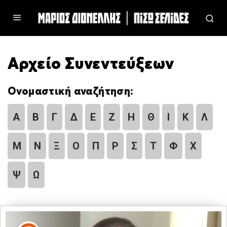
Αρχείο Συνεντεύξεων
Ονομαστική αναζήτηση:
Α
Β
Γ
Δ
Ε
Ζ
Η
Θ
Ι
Κ
Λ
Μ
Ν
Ξ
Ο
Π
Ρ
Σ
Τ
Φ
Χ
Ψ
Ω