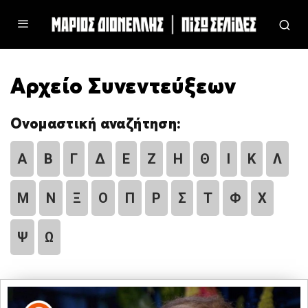
Αρχείο Συνεντεύξεων
Ονομαστική αναζήτηση:
Α
Β
Γ
Δ
Ε
Ζ
Η
Θ
Ι
Κ
Λ
Μ
Ν
Ξ
Ο
Π
Ρ
Σ
Τ
Φ
Χ
Ψ
Ω